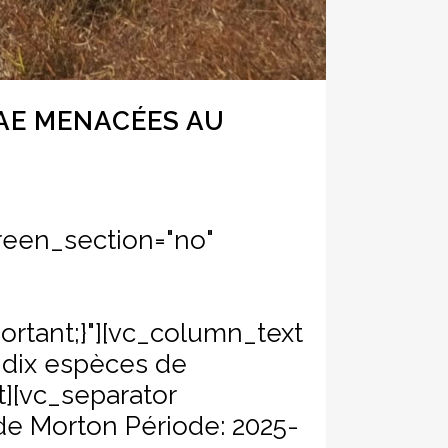
AE MENACÉES AU
reen_section="no"
n
ortant;}"][vc_column_text
e dix espèces de
][vc_separator
de Morton Période: 2025-