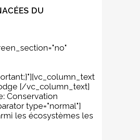
NACÉES DU
reen_section="no"
n
ortant;}"][vc_column_text
odge [/vc_column_text]
re: Conservation
parator type="normal"]
armi les écosystèmes les