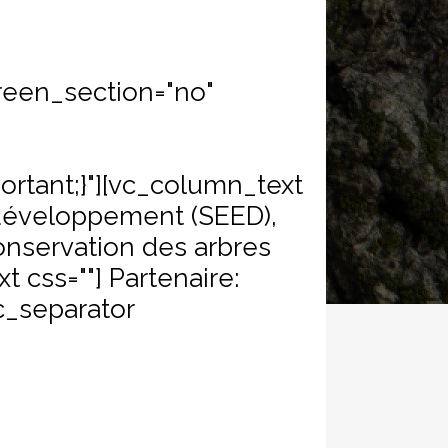
reen_section="no"
n
ortant;}"][vc_column_text
développement (SEED),
onservation des arbres
 css=""] Partenaire:
c_separator