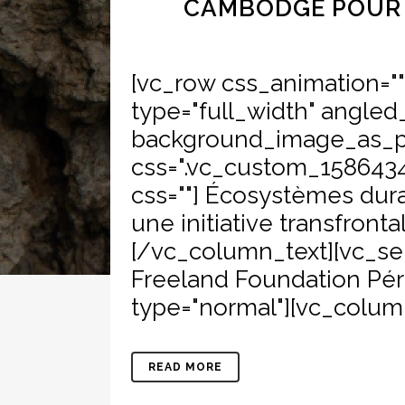
CAMBODGE POUR 
[vc_row css_animation="
type="full_width" angled_
background_image_as_pa
css=".vc_custom_15864347
css=""] Écosystèmes du
une initiative transfron
[/vc_column_text][vc_sep
Freeland Foundation Pér
type="normal"][vc_column_
READ MORE