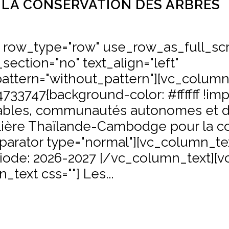
LA CONSERVATION DES ARBRES
" row_type="row" use_row_as_full_sc
section="no" text_align="left"
ttern="without_pattern"][vc_colum
33747{background-color: #ffffff !imp
rables, communautés autonomes et 
talière Thaïlande-Cambodge pour la c
arator type="normal"][vc_column_text
iode: 2026-2027 [/vc_column_text][v
text css=""] Les...