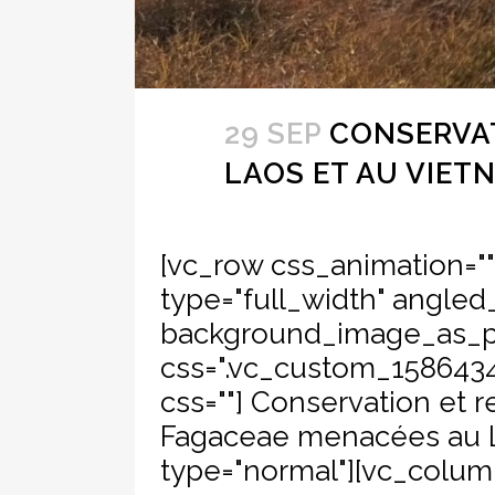
29 SEP
CONSERVAT
LAOS ET AU VIET
[vc_row css_animation="
type="full_width" angled_
background_image_as_pa
css=".vc_custom_15864347
css=""] Conservation et r
Fagaceae menacées au L
type="normal"][vc_column