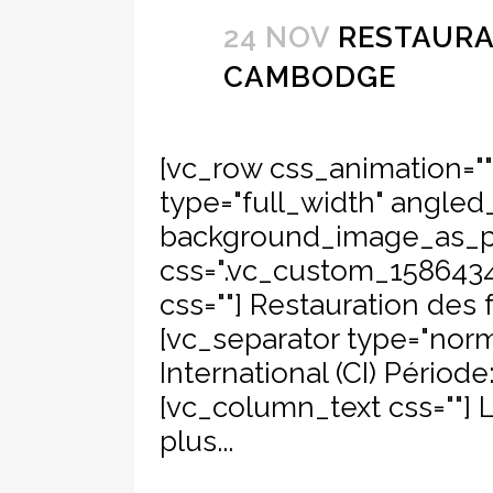
24 NOV
RESTAURA
CAMBODGE
[vc_row css_animation="
type="full_width" angled_
background_image_as_pa
css=".vc_custom_15864347
css=""] Restauration de
[vc_separator type="norm
International (CI) Pério
[vc_column_text css=""]
plus...