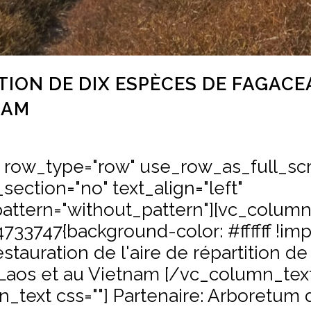
ION DE DIX ESPÈCES DE FAGACE
NAM
" row_type="row" use_row_as_full_sc
section="no" text_align="left"
ttern="without_pattern"][vc_colum
33747{background-color: #ffffff !imp
estauration de l'aire de répartition d
aos et au Vietnam [/vc_column_text
_text css=""] Partenaire: Arboretum 