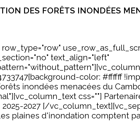
TION DES FORÊTS INONDÉES ME
" row_type="row" use_row_as_full_sc
section="no" text_align="left"
ttern="without_pattern"][vc_colum
33747{background-color: #ffffff !imp
s forêts inondées menacées du Camb
al"][vc_column_text css=""] Partenai
de: 2025-2027 [/vc_column_text][vc_se
 Les plaines d'inondation comptent p