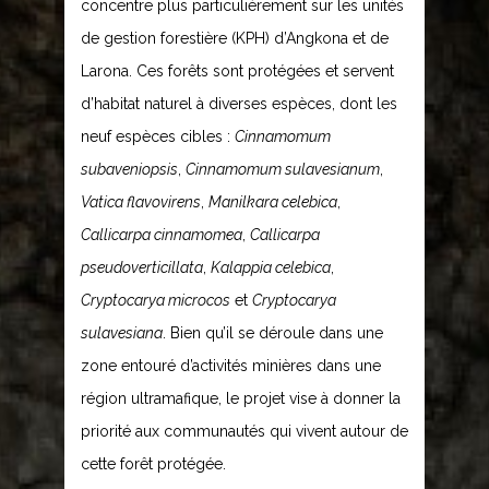
concentre plus particulièrement sur les unités
de gestion forestière (KPH) d’Angkona et de
Larona. Ces forêts sont protégées et servent
d’habitat naturel à diverses espèces, dont les
neuf espèces cibles :
Cinnamomum
subaveniopsis
,
Cinnamomum sulavesianum
,
Vatica flavovirens
,
Manilkara celebica
,
Callicarpa cinnamomea
,
Callicarpa
pseudoverticillata
,
Kalappia celebica
,
Cryptocarya microcos
et
Cryptocarya
sulavesiana
. Bien qu’il se déroule dans une
zone entouré d’activités minières dans une
région ultramafique, le projet vise à donner la
priorité aux communautés qui vivent autour de
cette forêt protégée.