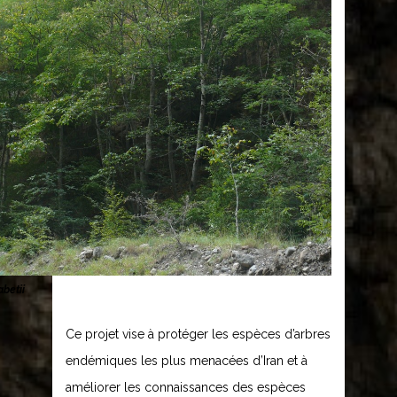
abetii
Ce projet vise à protéger les espèces d’arbres
endémiques les plus menacées d’Iran et à
améliorer les connaissances des espèces