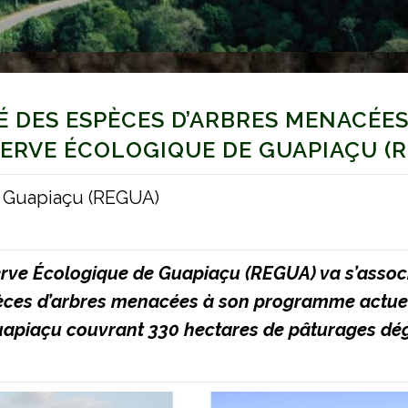
É DES ESPÈCES D’ARBRES MENACÉE
SERVE ÉCOLOGIQUE DE GUAPIAÇU (
e Guapiaçu (REGUA)
erve Écologique de Guapiaçu (REGUA) va s’associ
pèces d’arbres menacées à son programme actuel 
Guapiaçu couvrant 330 hectares de pâturages dég